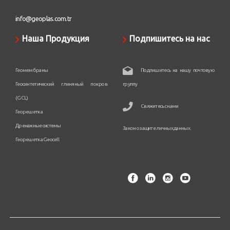
info@geoplas.com.tr
Наша Продукция
Подпишитесь на нас
Геомембраны
Подпишитесь на нашу почтовую
Геосинтетический глиняный покров
группу
(GCL)
Свяжитесь с нами
Георешетка
Дренажные системы
Закон о защите личных данных.
Георешетка Geocell