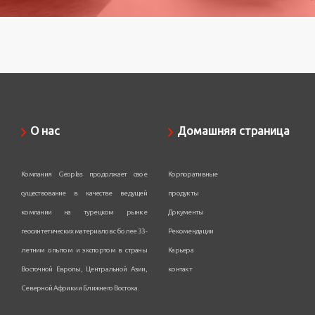
О нас
Домашняя страница
Компания Geoplas продолжает свое
Корпоративные
существование в качестве ведущей
продукты
компании на турецком рынке
Документы
геосинтетических материалов с более 33-
Рекомендации
летним опытом и экспортом в страны
Карьера
Восточной Европы, Центральной Азии,
контакт
Северной Африки и Ближнего Востока.